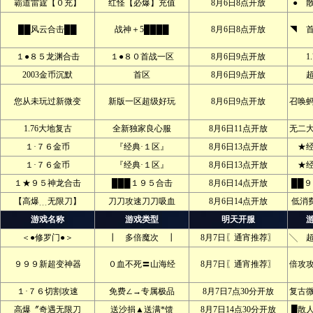
霸道雷霆【０充】
红怪【必爆】充值
8月6日8点开放
● 
██风云合击██
战神＋5████
8月6日8点开放
◥ 
１●８５龙渊合击
１●８０首战一区
8月6日9点开放
1
2003金币沉默
首区
8月6日9点开放
您从未玩过新微变
新版一区超级好玩
8月6日9点开放
召唤
1.76大地复古
全新独家良心服
8月6日11点开放
无二
１·７６金币
『经典·１区』
8月6日13点开放
★
１·７６金币
『经典·１区』
8月6日13点开放
★
１★９５神龙合击
███１９５合击
8月6日14点开放
██
【高爆﹍无限刀】
刀刀攻速刀刀吸血
8月6日14点开放
低消
游戏名称
游戏类型
明天开服
＜●修罗门●＞
┃ 多倍魔次 ┃
8月7日〖通宵推荐〗
╲ 
９９９新超变神器
０血不死〓山海经
8月7日〖通宵推荐〗
倍攻
１·７６切割攻速
免费∠→专属极品
8月7日7点30分开放
复古
高爆〞奇遇无限刀
送沙捐▲送满*馈
8月7日14点30分开放
█散