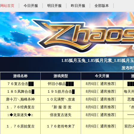
网站首页
今日开服
明日开服
昨日开服
全部版本
1.85狐月玉兔_1.85狐月元素_1.85狐月
发布时间:
游戏名称
游戏类型
今天开服
７６复古合击██
怀旧小极品███
8月6日〖通宵推荐〗
██
１８５凤舞合击█
１９５皓月合击█
8月6日〖通宵推荐〗
每天
唐╋刀╲巅峰杀神
１０元满赞╲攻速
8月6日〖通宵推荐〗
恶
１．７６经典复古
『新·服·首·发
8月6日〖通宵推荐〗
『赤
≤◆龙泉迷失◆≥
倍攻复古迷失
8月6日〖通宵推荐〗
━
１．７６原始复古
１７６老传奇来了
8月6日〖通宵推荐〗
双烈