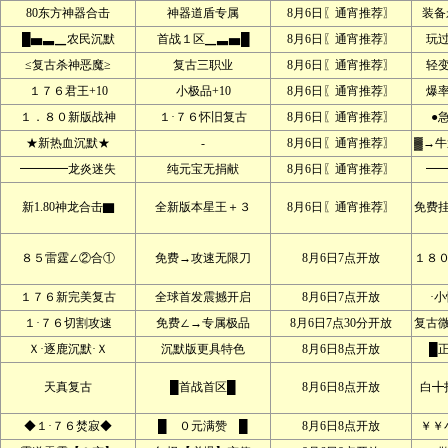
80东方神器合击
神器道盾专属
8月6日〖通宵推荐〗
装备
█▅▃▁农民沉默
首战１区▁▃▅█
8月6日〖通宵推荐〗
玩
≤复古杀神恶魔≥
复古三职业
8月6日〖通宵推荐〗
轻
１７６君王+10
小极品+10
8月6日〖通宵推荐〗
爆
１．８０新版战神
１·７６怀旧复古
8月6日〖通宵推荐〗
●
★新热血沉默★
-
8月6日〖通宵推荐〗
▓→牛
━━━━龙炎迷失
纯元宝无捐献
8月6日〖通宵推荐〗
━
新1.80神龙合击▇
全新版本星王＋３
8月6日〖通宵推荐〗
免费
８５雷霆∠②合①
免费→攻速无限刀
8月6日7点开放
１８
１７６新完美复古
全球首发震撼开启
8月6日7点开放
·
１·７６切割攻速
免费∠→专属极品
8月6日7点30分开放
复古
Ｘ·逐鹿沉默·Ｘ
沉默版更具特色
8月6日8点开放
█
天真复古
█首战首区█
8月6日8点开放
白╋
◆１·７６焚寂◆
█ ０元满赞 █
8月6日8点开放
￥￥