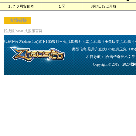
１.７６网安传奇
１区
8月7日19点开放
友情链接
找搜服
haosf
找搜服官网
找搜服官方(zhaosf.co)旗下1.85狐月玉兔_1.85狐月元素_1.85狐月玉兔版本_1
类型信息;是用户查找1.85狐月玉兔_1.8
栏目导航： |
合击传奇技术文章
Copyright © 2019 - 2020
找搜