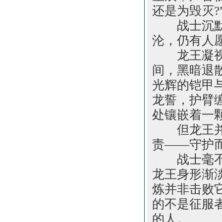
还是为毁灭?
战士沉默片
沦，仍有人
龙王凝视良
间，黑暗退
光辉的铠甲
龙誓，护臂
处镶嵌着一
但龙王并未
责——守护
战士毫不犹
龙王身形渐
炼并非击败
的不是征服
的人。