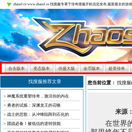
zhaosf.co www.zhaosf.co 找搜服专署于传奇搜服开机信息发布,最新最全的游戏
合击版本
变态版本
仿盛大版
金币版本
超变传奇
本
找搜服推荐文章
您当前位置：
找搜服(zh
>
神魔系统重塑传奇，激活你的内在
>
勇者的试炼：深渊龙王的召唤
来源：未
>
战士的悲歌：从冲锋陷阵到石化的
在世界的尽
>
团战必备！被低估的逆转技能