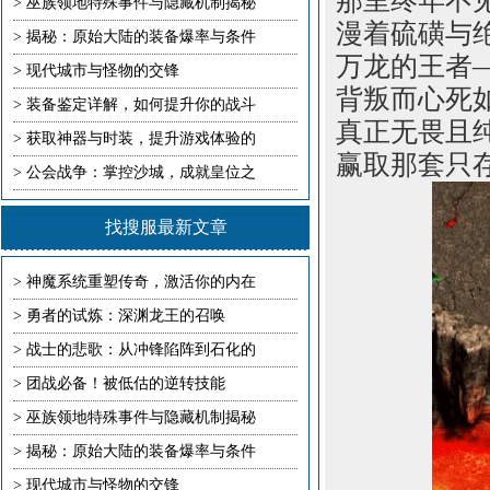
那里终年不
>
巫族领地特殊事件与隐藏机制揭秘
漫着硫磺与
>
揭秘：原始大陆的装备爆率与条件
万龙的王者
>
现代城市与怪物的交锋
背叛而心死
>
装备鉴定详解，如何提升你的战斗
真正无畏且
>
获取神器与时装，提升游戏体验的
赢取那套只
>
公会战争：掌控沙城，成就皇位之
找搜服最新文章
>
神魔系统重塑传奇，激活你的内在
>
勇者的试炼：深渊龙王的召唤
>
战士的悲歌：从冲锋陷阵到石化的
>
团战必备！被低估的逆转技能
>
巫族领地特殊事件与隐藏机制揭秘
>
揭秘：原始大陆的装备爆率与条件
>
现代城市与怪物的交锋