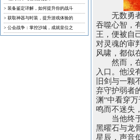
>
装备鉴定详解，如何提升你的战斗
无数勇者曾
>
获取神器与时装，提升游戏体验的
吞噬心智，
>
公会战争：掌控沙城，成就皇位之
王，便被自
对灵魂的审
风啸，都似在
然而，在一
入口。他没
旧剑与一颗
弃守护弱者
渊”中看穿万
鸣而不迷失
当他终于抵
黑曜石与龙
星辰，声音低