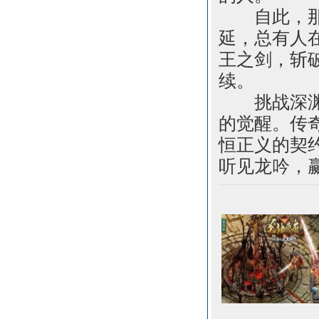
自此，那位
延，总有人
王之剑，斩
续。
挑战深渊龙
的觉醒。传
恒正义的契
听见龙吟，