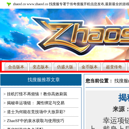
zhaosf.co www.zhaosf.co 找搜服专署于传奇搜服开机信息发布,最新最全的游戏
合击版本
变态版本
仿盛大版
金币版本
超变传奇
本
找搜服推荐文章
您当前位置：
找搜服(zh
>
挂机打怪不再烦恼！教你高效刷装
揭
>
揭秘幸运项链： 属性绑定与交易
来源：未
>
道士为何能在竞技场中大放异彩?
幸运项链：
>
ZhaoSF中的泉水获取与使用技巧