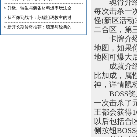
魂骨介绍：
>
升级、转生与装备材料爆率玩法全
每次击杀一次
>
从石像到战斗：苏醒祖玛教主的过
怪(新区活动
>
新开长期传奇推荐：稳定与经典的
二合区，第
卡牌介绍：
地图，如果
地图可爆大
成就介绍：
比加成，属性
神，详情鼠
BOSS奖
一次击杀了
王都会获得1
以后包括合
侧按钮BOS