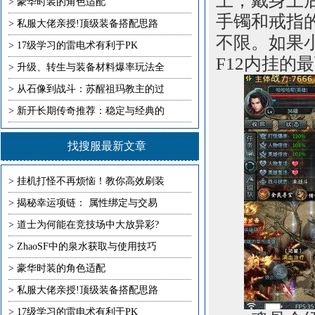
上，戴身上
>
豪华时装的角色适配
手镯和戒指
>
私服大佬亲授!顶级装备搭配思路
不限。如果
>
17级学习的雷电术有利于PK
F12内挂的
>
升级、转生与装备材料爆率玩法全
>
从石像到战斗：苏醒祖玛教主的过
>
新开长期传奇推荐：稳定与经典的
找搜服最新文章
>
挂机打怪不再烦恼！教你高效刷装
>
揭秘幸运项链： 属性绑定与交易
>
道士为何能在竞技场中大放异彩?
>
ZhaoSF中的泉水获取与使用技巧
>
豪华时装的角色适配
>
私服大佬亲授!顶级装备搭配思路
>
17级学习的雷电术有利于PK