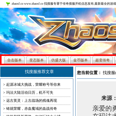
zhaosf.co www.zhaosf.co 找搜服专署于传奇搜服开机信息发布,最新最全的游戏
合击版本
变态版本
仿盛大版
金币版本
超变传奇
本
找搜服推荐文章
您当前位置：
找搜服(zh
>
起源冰城大挑战，荣耀称号等你来
>
玛法大陆活动日历，机不可失
来源：未
>
远古英灵：上古战场的残魂再现
亲爱的勇
>
铸就荣耀，赤血魔域的血战传奇