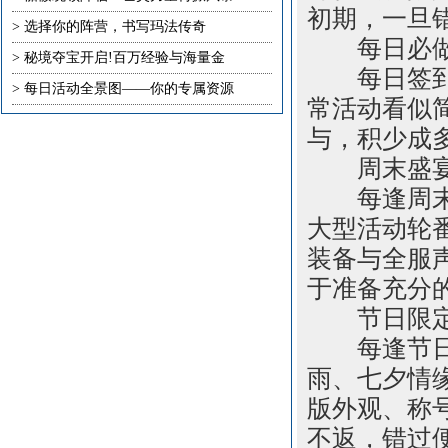
初期，一旦
>
选择你的阵营，书写玛法传奇
每日必做，
>
秘境夺宝开启!百万经验与海量金
每日签到、
>
每日活动全景图——你的专属资源
常活动看似
与，积少成
周末盛宴，
每逢周末，
大型活动轮
装备与全服
于准备充分的
节日限定，
每逢节日，
雨、七夕情
版外观、称
不返，错过便