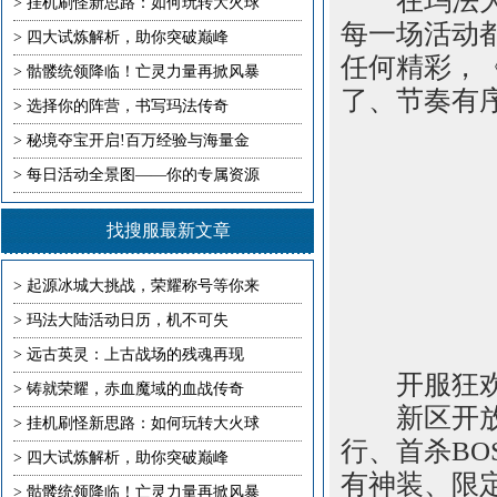
在玛法大陆
>
挂机刷怪新思路：如何玩转大火球
每一场活动
>
四大试炼解析，助你突破巅峰
任何精彩，
>
骷髅统领降临！亡灵力量再掀风暴
了、节奏有
>
选择你的阵营，书写玛法传奇
>
秘境夺宝开启!百万经验与海量金
>
每日活动全景图——你的专属资源
找搜服最新文章
>
起源冰城大挑战，荣耀称号等你来
>
玛法大陆活动日历，机不可失
>
远古英灵：上古战场的残魂再现
开服狂欢，
>
铸就荣耀，赤血魔域的血战传奇
新区开放首
>
挂机刷怪新思路：如何玩转大火球
行、首杀B
>
四大试炼解析，助你突破巅峰
有神装、限
>
骷髅统领降临！亡灵力量再掀风暴