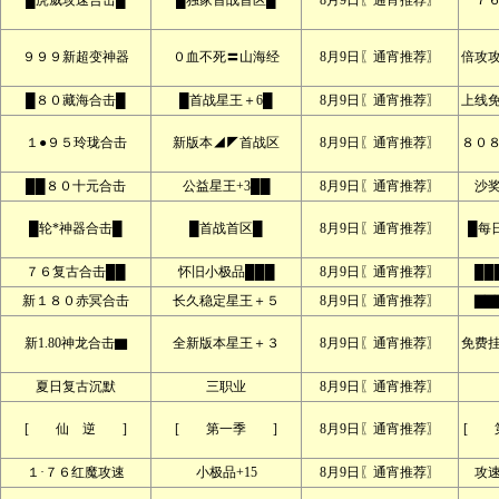
█虎威攻速合击█
█独家首战首区█
8月9日〖通宵推荐〗
７
９９９新超变神器
０血不死〓山海经
8月9日〖通宵推荐〗
倍攻
█８０藏海合击█
█首战星王＋6█
8月9日〖通宵推荐〗
上线
１●９５玲珑合击
新版本◢◤首战区
8月9日〖通宵推荐〗
８０
██８０十元合击
公益星王+3██
8月9日〖通宵推荐〗
沙
█轮*神器合击█
█首战首区█
8月9日〖通宵推荐〗
█每
７６复古合击██
怀旧小极品███
8月9日〖通宵推荐〗
██
新１８０赤冥合击
长久稳定星王＋５
8月9日〖通宵推荐〗
▇▇
新1.80神龙合击▇
全新版本星王＋３
8月9日〖通宵推荐〗
免费
夏日复古沉默
三职业
8月9日〖通宵推荐〗
[ 仙 逆 ]
[ 第一季 ]
8月9日〖通宵推荐〗
[ 
１·７６红魔攻速
小极品+15
8月9日〖通宵推荐〗
攻