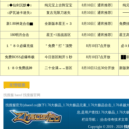
≤◆仙剑沉默◆≥
纯元宝上古阵宝宝
8月10日〖通宵推荐〗
纯
≤萨瓦迪卡迷失≥
复古无限刀迷失
8月10日〖通宵推荐〗
━
新1.80神龙合击▇
全新版本星王＋３
8月10日〖通宵推荐〗
免费
180明月合击
星王+1首战首区
8月10日〖通宵推荐〗
星王
１＂８０必爆充值
＂免费＂打＂顶赞
8月10日7点开放
必Ｘ
免费BOSS必爆终极
今日首区刚开１秒
8月10日7点开放
██
１·８０免费战神
二十全满→→首区
8月10日12点30分开放
新版
友情链接
找搜服
haosf
找搜服官网
找搜服官方(zhaosf.co)旗下1.76大极品_1.76大极品元素_1.76大极品合击_1
息;是用户查找1.76大极品_1.76
栏目导航： |
合击传奇技术文章
Copyright © 2019 - 2020
找搜