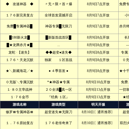
◆ 攻速神器 ◆
〃无〃限〃首〃爆
8月9日7点开放
免费
１７６新完美复古
全球首发震撼开启
8月9日7点开放
·
免费█专属神器█
神器专属█无限刀
8月9日7点开放
赤月
█180新火龙█
█新版首战首区█
8月9日8点开放
长
█★龙腾赤月★█
...
8月9日8点开放
--
龙蛇 ·【迷失】
◆◆超变●迷失◆
8月9日8点开放
专属
１７６丶天龙沉默
独家 １区首战
8月9日8点开放
０充
★╲新藏海花╱★
● ４季首发 ●
8月9日8点开放
★╋
０充版╲专属沉默
*★神器★专属
8月9日10点开放
免费
１·８０主宰战神
２０全满█真一区
8月9日13点开放
一切
１·７６金币
『经典·１区』
8月9日13点开放
★
游戏名称
游戏类型
明天开服
修罗〓专属神器〓
超变迷失〓无限刀
8月10日〖通宵推荐〗
超
１．７６原始复古
１７６老传奇来了
8月10日〖通宵推荐〗
双烈