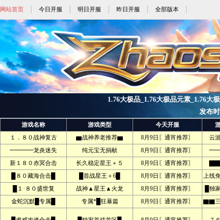
网站首页
今日开服
明日开服
昨日开服
全部版本
1.76大极品_1.76大极品元素_1.76大
发布时间:
游戏名称
游戏类型
今天开服
１．８０战神复古
▆战神养老推荐▆
8月9日〖通宵推荐〗
云
━━━━龙炎迷失
纯元宝无捐献
8月9日〖通宵推荐〗
━
新１８０赤冥合击
长久稳定星王＋５
8月9日〖通宵推荐〗
▇▇
█８０藏海合击█
█首战星王＋6█
8月9日〖通宵推荐〗
上线
█１·８０盛世复
战神▲星王▲火龙
8月9日〖通宵推荐〗
█独
金蛇沉默█专属█
专属*█狂暴篇
8月9日〖通宵推荐〗
▇▇