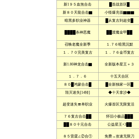
新1９５血煞合击
█首战首区█
新８０天龍合击▇
小怪爆充值▇▇▇
暗黑多职业神器
█从复古到超变█
████杀神恶魔
██渡魔金甲██
召唤老魔全新季
１.７６暗黑沉默
１．７０完美复古
１．７６金币复古
新1.80神龙合击▇
全新版本星王＋３
１．７．６
十五天合区
８０█鸿蒙合击█
█全新独家一区█
毁灭迷失[14转]
◆十天拿沙◆
超变迷失〓单职业
火爆首区无限复活
７６复古合击██
怀旧小极品███
██８０十元合击
公益星王+3██
８５雷霆∠②合①
免费→攻速无限刀