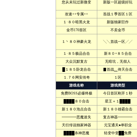
您从未玩过新微变
新版一区超级好玩
攻速++专属++
首战１季首区１区
１·８０暗黑火龙
新版独家巨作
金币170首区
不卖金币
１丶８０神豪火龙
╲╲首战一区╱╱
１·８５极品合击
新８０+８５合击
大众沉默复古
无暗坑，无假人
█１８５卧龙合击
▊首战▁倚天合击
１.７６网安传奇
１区
游戏名称
游戏类型
免费BOSS必爆终极
今日首区刚开１秒
████８０合击
星王＋１████
新１８０泡点合击
新１８０雄霸合击
━━━━恶魔迷失
复古神器━━━━
天衍传说独家神器
元宝通关●单职业
████杀神恶魔
轻变中变██免费