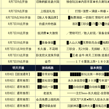
8月7日9点开放
召唤蚂蚁名扬大陆
独创玩法〓内容丰富〓长久耐玩〓
8月7日9点开放
上线送礼包
〔 打怪=顶赞＋满级＋终极＋一
8月7日9点30分开放
【散人专属品牌】
█免费满级.一切靠打.赞助可.剑
8月7日10点开放
仿盛大特色版
首区█三职业█170█176█仿
8月7日10点开放
低消费★大激情
╱赞助可打╱散人好混╱装备全爆
8月7日10点开放
█装备保值█
█人山人海█无赞助无合成█地图B
8月7日11点30分开放
长久服，不花哨
三职业，无2大陆，无捐献，无三
8月7日13点开放
卧龙挖火龙珠升级
█王者.金牛.倚天.三职衡.道盾
8月7日19点开放
金币
———１７６重装上阵+１８０龙
明天开服
游戏线路
版本类型
8月8日【固顶通宵】
██非常好玩██
█████新玩法第一单职业██
8月8日〖通宵推荐〗
██首站首区██
永久保值茴収█３０满█亏本退*
8月8日〖通宵推荐〗
██独此一家██
██自动挂机██自动捡取██三
8月8日〖通宵推荐〗
老迷失
━━━主打boss-长久稳定-全部
8月8日〖通宵推荐〗
会员免费上线吃肉
区区万*大奖●商行入驻永久保值
8月8日〖通宵推荐〗
█爱情吸血斩
沉默神器█战神火龙█酒鬼忘忧█