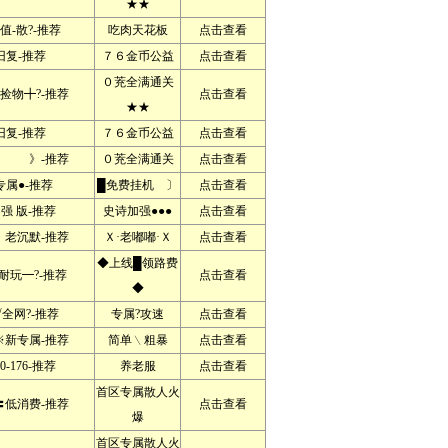
★★
值-散?-推荐
吃肉天花板
点击查看
旧复-推荐
７６金币公益
点击查看
０茺全满通关
捡物╋?-推荐
点击查看
★★
旧复-推荐
７６金币公益
点击查看
》-推荐
０茺全满通关
点击查看
属●-推荐
█免费挂机 〕
点击查看
强 版-推荐
史诗加强●●●
点击查看
，老沉默-推荐
Ｘ·老嘟嘟·Ｘ
点击查看
◆上线█领路费
耐玩━?-推荐
点击查看
◆
全网?-推荐
专属?攻速
点击查看
新专属-推荐
简单﹨粗暴
点击查看
176-推荐
养老服
点击查看
首区专属散人火
低消费-推荐
点击查看
爆
首区专属散人火