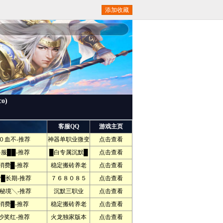
添加收藏
o)
客服QQ
游戏主页
０血不-推荐
神器单职业微变
点击查看
服██-推荐
█白专属沉默█
点击查看
消费█-推荐
稳定搬砖养老
点击查看
█长期-推荐
７６８０８５
点击查看
秘境╲-推荐
沉默三职业
点击查看
消费█-推荐
稳定搬砖养老
点击查看
沙奖红-推荐
火龙独家版本
点击查看