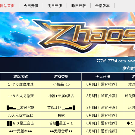
网站首页
今日开服
明日开服
昨日开服
全部版本
777sf_777sf.com_w
发布时间:
游戏名称
游戏类型
今天开服
１·７６红魔攻速
小极品+15
8月8日〖通宵推荐〗
攻
１·８５火龙微变
神器●专属●复古
8月8日〖通宵推荐〗
迷失
█▅▃▁农民沉默
首战１区▁▃▅█
8月8日〖通宵推荐〗
玩
76天元我本沉默
独家
8月8日〖通宵推荐〗
██８０星王合击
首站█星王＋１
8月8日〖通宵推荐〗
◆１
●●十元版本●●
●●无限货币●●
8月8日〖通宵推荐〗
2