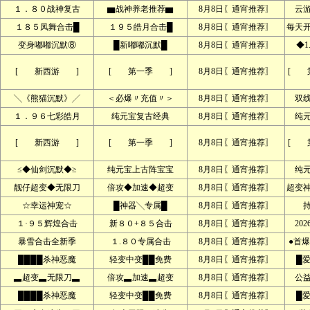
１．８０战神复古
▆战神养老推荐▆
8月8日〖通宵推荐〗
云
１８５凤舞合击█
１９５皓月合击█
8月8日〖通宵推荐〗
每天
变身嘟嘟沉默⑧
█新嘟嘟沉默█
8月8日〖通宵推荐〗
◆1
[ 新西游 ]
[ 第一季 ]
8月8日〖通宵推荐〗
[ 
╲《熊猫沉默》╱
＜必爆〃充值〃＞
8月8日〖通宵推荐〗
双
１．９６七彩皓月
纯元宝复古经典
8月8日〖通宵推荐〗
纯
[ 新西游 ]
[ 第一季 ]
8月8日〖通宵推荐〗
[ 
≤◆仙剑沉默◆≥
纯元宝上古阵宝宝
8月8日〖通宵推荐〗
纯
靓仔超变◆无限刀
倍攻◆加速◆超变
8月8日〖通宵推荐〗
超变
☆幸运神宠☆
█神器╲专属█
8月8日〖通宵推荐〗
１·９５辉煌合击
新８０+８５合击
8月8日〖通宵推荐〗
20
暴雪合击全新季
１.８０专属合击
8月8日〖通宵推荐〗
●首爆
████杀神恶魔
轻变中变██免费
8月8日〖通宵推荐〗
█
▃超变▃无限刀▃
倍攻▃加速▃超变
8月8日〖通宵推荐〗
公
████杀神恶魔
轻变中变██免费
8月8日〖通宵推荐〗
█