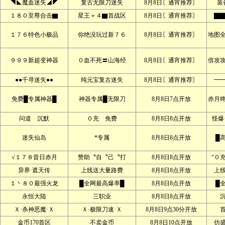
◥◣魔血迷失◢◤
复古无限刀迷失
8月8日〖通宵推荐〗
装
１８０至尊合击▇
星王＋４▇首战区
8月8日〖通宵推荐〗
▇▇
１７６特色小极品
你绝没玩过新７６
8月8日〖通宵推荐〗
地图
９９９新超变神器
０血不死〓山海经
8月8日〖通宵推荐〗
倍攻
●●千寻迷失●●
纯元宝复古迷失
8月8日〖通宵推荐〗
━
免费█专属神器█
神器专属█无限刀
8月8日7点开放
赤月
问道 沉默
０充 免费
8月8日8点开放
怪爆
迷失仙岛
*专属
8月8日8点开放
█
√１７８昔日赤月
赞助〝自〝己〝打
8月8日8点开放
“０
异界·遮天传
上线送大量路费
8月8日8点开放
上
１丶８０最强火龙
█全网最高爆率█
8月8日8点开放
█
永恒大陆
三职业
8月8日8点开放
Ｘ·杀神恶魔·Ｘ
Ｘ·极限刀速·Ｘ
8月8日9点30分开放
金币170首区
不卖金币
8月8日10点开放
仿