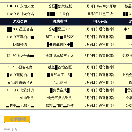
１◆８０永恒火龙
首区█独家新版
8月8日10点30分开放
极品
１★９５神龙合击
███１９５合击
8月8日14点开放
██
游戏名称
游戏类型
明天开服
██８０星王合击
首站█星王＋１
8月9日〖通宵推荐〗
◆１
１８０至尊合击▇
星王＋４▇首战区
8月9日〖通宵推荐〗
▇▇
阴阳神谱
█◆首战首区◆█
8月9日〖通宵推荐〗
新1.80神龙合击▇
全新版本星王＋３
8月9日〖通宵推荐〗
免费
⒈７６召唤老魔
独创█首站首区
8月9日〖通宵推荐〗
█８０藏海合击█
█首战星王＋6█
8月9日〖通宵推荐〗
上线
★仙剑·古惑仔★
会玩霸服
8月9日〖通宵推荐〗
１．９６七彩皓月
█免费合成█
8月9日〖通宵推荐〗
█雷
━━━━仙道迷失
纯元宝复古迷失
8月9日〖通宵推荐〗
全
▃超变▃无限刀▃
倍攻▃加速▃超变
8月9日〖通宵推荐〗
公
友情链接
中变传奇