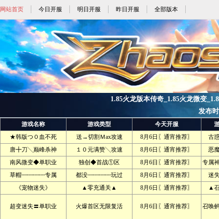
网站首页
今日开服
明日开服
昨日开服
全部版本
1.85火龙版本传奇_1.85火龙微变_1.8
发布时间:
游戏名称
游戏类型
今天开服
★韩版つ０血不死
送→切割Ｍax攻速
8月6日〖通宵推荐〗
古
唐╋刀╲巅峰杀神
１０元满赞╲攻速
8月6日〖通宵推荐〗
恶
南风微变◆单职业
独创◆首战①区
8月6日〖通宵推荐〗
专属
草帽┉┉┉┉专属
都没┉┉┉┉玩过
8月6日〖通宵推荐〗
迷
《宠物迷失》
▲零充通关▲
8月6日〖通宵推荐〗
▲
超变迷失〓单职业
火爆首区无限复活
8月6日〖通宵推荐〗
召唤