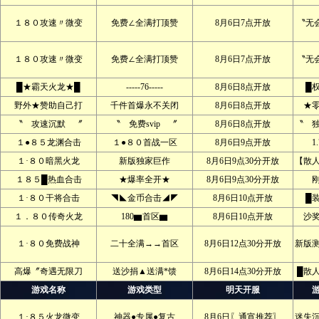
１８０攻速〃微变
免费∠全满打顶赞
8月6日7点开放
〝无
１８０攻速〃微变
免费∠全满打顶赞
8月6日7点开放
〝无
█★霸天火龙★█
-----76-----
8月6日8点开放
█
野外★赞助自己打
千件首爆永不关闭
8月6日8点开放
★
〝 攻速沉默 〞
〝 免费svip 〞
8月6日8点开放
〝 
１●８５龙渊合击
１●８０首战一区
8月6日9点开放
1
１·８０暗黑火龙
新版独家巨作
8月6日9点30分开放
【散
１８５█热血合击
★爆率全开★
8月6日9点30分开放
１·８０干将合击
◥◣金币合击◢◤
8月6日10点开放
█
１．８０传奇火龙
180▆首区▆
8月6日10点开放
沙
１·８０免费战神
二十全满→→首区
8月6日12点30分开放
新版
高爆〞奇遇无限刀
送沙捐▲送满*馈
8月6日14点30分开放
█散
游戏名称
游戏类型
明天开服
１·８５火龙微变
神器●专属●复古
8月6日〖通宵推荐〗
迷失