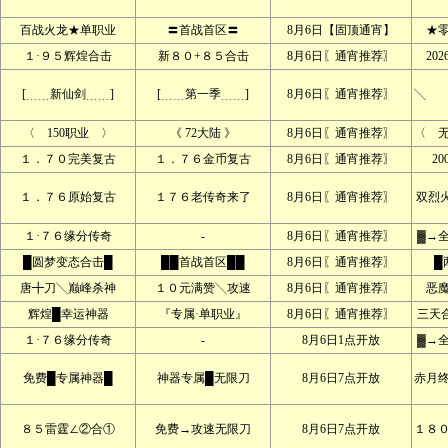
百战火龙★单职业
〓首战首区〓
8月6日【固顶通宵】
★
１·９５辉煌合击
新８０+８５合击
8月6日〖通宵推荐〗
20
[﹍﹍新仙剑﹍﹍]
[﹍﹍第一季﹍﹍]
8月6日〖通宵推荐〗
╲ 
〈 150职业 〉
《 72大陆 》
8月6日〖通宵推荐〗
〈 
１．７０完美复古
１．７６金币复古
8月6日〖通宵推荐〗
2
１．７６原始复古
１７６老传奇来了
8月6日〖通宵推荐〗
双烈
１·７６缘分传奇
-
8月6日〖通宵推荐〗
▓→
█圆梦变态合击█
██首战首区██
8月6日〖通宵推荐〗
█
唐╋刀╲巅峰杀神
１０元满赞╲攻速
8月6日〖通宵推荐〗
恶
辉煌█幸运神器
『专属·单职业』
8月6日〖通宵推荐〗
三天
１·７６缘分传奇
-
8月6日1点开放
▓→
免费█专属神器█
神器专属█无限刀
8月6日7点开放
赤月
８５雷霆∠②合①
免费→攻速无限刀
8月6日7点开放
１８