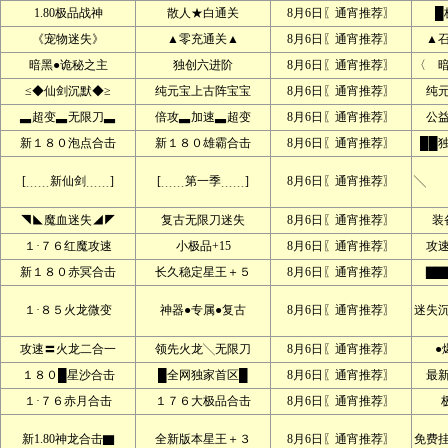
1.80极品战神
散人★白通关
8月6日〖通宵推荐〗
█
《宠物迷失》
▲零充通关▲
8月6日〖通宵推荐〗
▲
暗黑●诡秘之主
独创六进阶
8月6日〖通宵推荐〗
〈 
≤◆仙剑沉默◆≥
纯元宝上古阵宝宝
8月6日〖通宵推荐〗
纯
▃超变▃无限刀▃
倍攻▃加速▃超变
8月6日〖通宵推荐〗
公
新１８０泡点合击
新１８０雄霸合击
8月6日〖通宵推荐〗
██
[﹍﹍新仙剑﹍﹍]
[﹍﹍第一季﹍﹍]
8月6日〖通宵推荐〗
╲ 
◥◣魔血迷失◢◤
复古无限刀迷失
8月6日〖通宵推荐〗
装
１·７６红魔攻速
小极品+15
8月6日〖通宵推荐〗
攻
新１８０赤冥合击
长久稳定星王＋５
8月6日〖通宵推荐〗
▇▇
１·８５火龙微变
神器●专属●复古
8月6日〖通宵推荐〗
迷失
攻速〓火龙二合一
领先火龙╲无限刀
8月6日〖通宵推荐〗
●
１８０█星沙合击
█全网独家首区█
8月6日〖通宵推荐〗
最
１·７６赤月合击
１７６大极品合击
8月6日〖通宵推荐〗
新1.80神龙合击▇
全新版本星王＋３
8月6日〖通宵推荐〗
免费