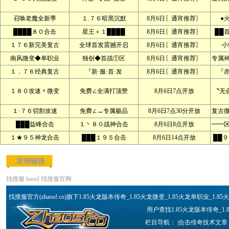
召唤老魔全新季
１.７６暗黑沉默
8月6日〖通宵推荐〗
●
████８０合击
星王＋１████
8月6日〖通宵推荐〗
██
１７６新完美复古
全球首发震撼开启
8月6日〖通宵推荐〗
·
南风微变◆单职业
独创◆首战①区
8月6日〖通宵推荐〗
专属
１．７６经典复古
『新·服·首·发
8月6日〖通宵推荐〗
『赤
１８０攻速〃微变
免费∠全满打顶赞
8月6日7点开放
〝无
１·７６切割攻速
免费∠→专属极品
8月6日7点30分开放
复古
███益峰合击
１丶８０战神合击
8月6日8点开放
━━
１★９５神龙合击
███１９５合击
8月6日14点开放
██
友情链接
找搜服
haosf
找搜服官网
找搜服官方(zhaosf.co)旗下1.85火龙版本传奇_1.85火龙微变_1.85火龙单职业_
用户查找1.85火龙版本传奇_1.
栏目导航： |
合击传奇技术文章