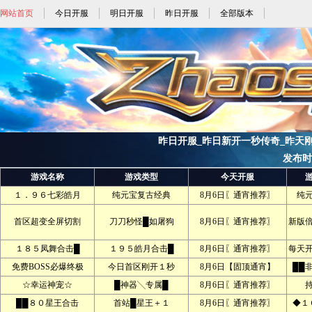
网站首页
今日开服
明日开服
昨日开服
全部版本
昨日开服_昨日新开一秒传奇_昨天刚开一
发布时间:
游戏名称
游戏类型
今天开服
１．９６七彩皓月
纯元宝复古经典
8月6日〖通宵推荐〗
纯
首区超变全屏切割
刀刀秒怪█如屠狗
8月6日〖通宵推荐〗
新版
１８５凤舞合击█
１９５皓月合击█
8月6日〖通宵推荐〗
每天
免费BOSS必爆终极
今日首区刚开１秒
8月6日【固顶通宵】
██
☆幸运神宠☆
█神器╲专属█
8月6日〖通宵推荐〗
██８０星王合击
首站█星王＋１
8月6日〖通宵推荐〗
◆１