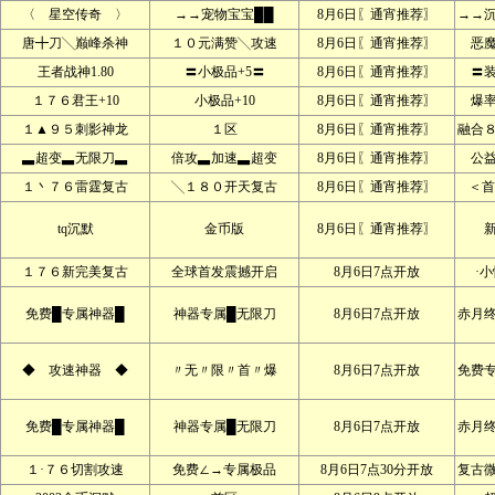
〈 星空传奇 〉
→→宠物宝宝██
8月6日〖通宵推荐〗
→→
唐╋刀╲巅峰杀神
１０元满赞╲攻速
8月6日〖通宵推荐〗
恶
王者战神1.80
〓小极品+5〓
8月6日〖通宵推荐〗
〓
１７６君王+10
小极品+10
8月6日〖通宵推荐〗
爆
１▲９５刺影神龙
１区
8月6日〖通宵推荐〗
融合
▃超变▃无限刀▃
倍攻▃加速▃超变
8月6日〖通宵推荐〗
公
１丶７６雷霆复古
╲１８０开天复古
8月6日〖通宵推荐〗
＜首
tq沉默
金币版
8月6日〖通宵推荐〗
１７６新完美复古
全球首发震撼开启
8月6日7点开放
·
免费█专属神器█
神器专属█无限刀
8月6日7点开放
赤月
◆ 攻速神器 ◆
〃无〃限〃首〃爆
8月6日7点开放
免费
免费█专属神器█
神器专属█无限刀
8月6日7点开放
赤月
１·７６切割攻速
免费∠→专属极品
8月6日7点30分开放
复古