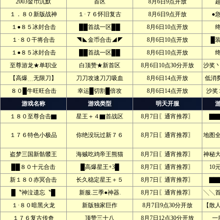
2003金币沉默
首区
8月6日9点开放
１．８０新版战神
１·７６怀旧复古
8月6日9点开放
●
１●８５冰封合击
██首战一区██
8月6日10点开放
１·８０干将合击
◥◣金币合击◢◤
8月6日10点开放
█
１●８５冰封合击
██首战一区██
8月6日10点开放
至尊游龙★单职业
白顶赞★新首区
8月6日10点30分开放
沙奖
【高爆﹍无限刀】
刀刀攻速刀刀吸血
8月6日14点开放
低消
８０█牛旺旺合击
幸运█切割█倍攻
8月6日14点开放
沙奖
游戏名称
游戏类型
明天开服
１８０至尊合击▇
星王＋４▇首战区
8月7日〖通宵推荐〗
▇▇
１７６特色小极品
你绝没玩过新７６
8月7日〖通宵推荐〗
地图
盗梦三国新骷髅王
海贼吃鸡帝王熊猫
8月7日〖通宵推荐〗
神秘
██８０十元合击
█高爆星王+3█
8月7日〖通宵推荐〗
10
新１８０赤冥合击
长久稳定星王＋５
8月7日〖通宵推荐〗
▇▇
█〝神泣遗忘〝█
新服.三季●神器.
8月7日〖通宵推荐〗
╲╲
１·８０暗黑火龙
新版独家巨作
8月7日9点30分开放
【散
１７６复古传奇
顶赞三十八
8月7日12点30分开放
一