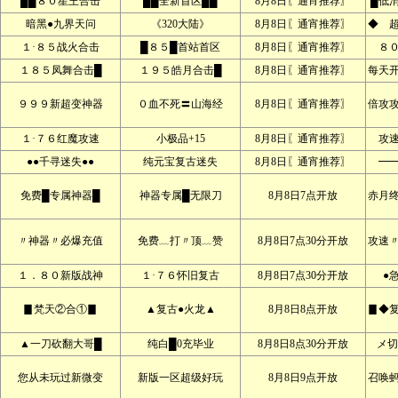
██８０星王合击
██全新首区██
8月8日〖通宵推荐〗
█低
暗黑●九界天问
《320大陆》
8月8日〖通宵推荐〗
◆ 
１·８５战火合击
█８５█首站首区
8月8日〖通宵推荐〗
８
１８５凤舞合击█
１９５皓月合击█
8月8日〖通宵推荐〗
每天
９９９新超变神器
０血不死〓山海经
8月8日〖通宵推荐〗
倍攻
１·７６红魔攻速
小极品+15
8月8日〖通宵推荐〗
攻
●●千寻迷失●●
纯元宝复古迷失
8月8日〖通宵推荐〗
━
免费█专属神器█
神器专属█无限刀
8月8日7点开放
赤月
〃神器〃必爆充值
免费﹏打〃顶﹏赞
8月8日7点30分开放
攻速
１．８０新版战神
１·７６怀旧复古
8月8日7点30分开放
●
▊梵天②合①▊
▲复古●火龙▲
8月8日8点开放
▊◆
▲一刀砍翻大哥█
纯白█0充毕业
8月8日8点30分开放
メ切
您从未玩过新微变
新版一区超级好玩
8月8日9点开放
召唤