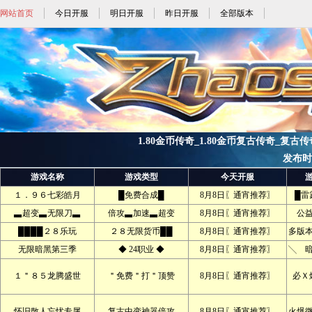
网站首页
今日开服
明日开服
昨日开服
全部版本
1.80金币传奇_1.80金币复古传奇_复古传奇1
发布时间:
游戏名称
游戏类型
今天开服
１．９６七彩皓月
█免费合成█
8月8日〖通宵推荐〗
█雷
▃超变▃无限刀▃
倍攻▃加速▃超变
8月8日〖通宵推荐〗
公
████２８乐玩
２８无限货币██
8月8日〖通宵推荐〗
多版本
无限暗黑第三季
◆ 24职业 ◆
8月8日〖通宵推荐〗
╲ 
１＂８５龙腾盛世
＂免费＂打＂顶赞
8月8日〖通宵推荐〗
必Ｘ
怀旧散人忘忧专属
复古中变神器倍攻
8月8日〖通宵推荐〗
火爆