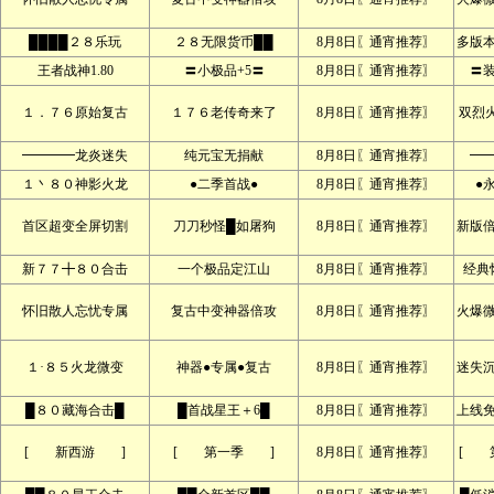
████２８乐玩
２８无限货币██
8月8日〖通宵推荐〗
多版本
王者战神1.80
〓小极品+5〓
8月8日〖通宵推荐〗
〓
１．７６原始复古
１７６老传奇来了
8月8日〖通宵推荐〗
双烈
━━━━龙炎迷失
纯元宝无捐献
8月8日〖通宵推荐〗
━
１丶８０神影火龙
●二季首战●
8月8日〖通宵推荐〗
●
首区超变全屏切割
刀刀秒怪█如屠狗
8月8日〖通宵推荐〗
新版
新７７╋８０合击
一个极品定江山
8月8日〖通宵推荐〗
经典
怀旧散人忘忧专属
复古中变神器倍攻
8月8日〖通宵推荐〗
火爆
１·８５火龙微变
神器●专属●复古
8月8日〖通宵推荐〗
迷失
█８０藏海合击█
█首战星王＋6█
8月8日〖通宵推荐〗
上线
[ 新西游 ]
[ 第一季 ]
8月8日〖通宵推荐〗
[ 