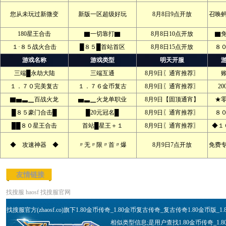
您从未玩过新微变
新版一区超级好玩
8月8日9点开放
召唤
180星王合击
▇一切靠打▇
8月8日10点开放
▇
１·８５战火合击
█８５█首站首区
8月8日15点开放
８
游戏名称
游戏类型
明天开服
三端█永劫大陆
三端互通
8月9日〖通宵推荐〗
１．７０完美复古
１．７６金币复古
8月9日〖通宵推荐〗
2
▇▅▃▁百战火龙
▅▃▁火龙单职业
8月9日【固顶通宵】
★
█８５豪门合击█
█20元冠名█
8月9日〖通宵推荐〗
８
██８０星王合击
首站█星王＋１
8月9日〖通宵推荐〗
◆１
◆ 攻速神器 ◆
〃无〃限〃首〃爆
8月9日7点开放
免费
友情链接
找搜服
haosf
找搜服官网
找搜服官方(zhaosf.co)旗下1.80金币传奇_1.80金币复古传奇_复古传奇1.80金币
相似类型信息;是用户查找1.80金币传奇_1.