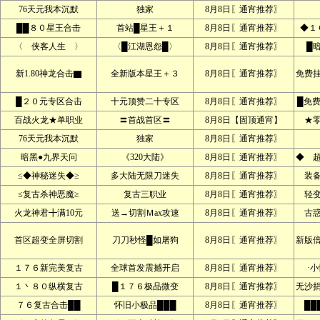
76天元我本沉默
独家
8月8日〖通宵推荐〗
██８０星王合击
首站█星王＋１
8月8日〖通宵推荐〗
◆１
〈 侠客人生 〉
〈█江湖恩怨█〉
8月8日〖通宵推荐〗
█
新1.80神龙合击▇
全新版本星王＋３
8月8日〖通宵推荐〗
免费
█２０元专区合击
十元顶赞二十专区
8月8日〖通宵推荐〗
█免
百战火龙★单职业
〓首战首区〓
8月8日【固顶通宵】
★
76天元我本沉默
独家
8月8日〖通宵推荐〗
暗黑●九界天问
《320大陆》
8月8日〖通宵推荐〗
◆ 
≤◆神秘迷失◆≥
多大陆无限刀迷失
8月8日〖通宵推荐〗
装
≤复古杀神恶魔≥
复古三职业
8月8日〖通宵推荐〗
轻
火龙神君╋满10元
送→切割Ｍax攻速
8月8日〖通宵推荐〗
古
首区超变全屏切割
刀刀秒怪█如屠狗
8月8日〖通宵推荐〗
新版
１７６新完美复古
全球首发震撼开启
8月8日〖通宵推荐〗
·
１丶８０纵横复古
█１７６极品微变
8月8日〖通宵推荐〗
无沙
７６复古合击██
怀旧小极品███
8月8日〖通宵推荐〗
██