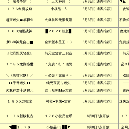
〈 魔兽争霸 〉
〈 五大种族 〉
8月8日〖通宵推荐〗
◥◣
１·７６红魔攻速
小极品+15
8月8日〖通宵推荐〗
攻
超变迷失〓单职业
火爆首区无限复活
8月8日〖通宵推荐〗
召唤
１·８０烟雨战神
█２０２６新版█
8月8日〖通宵推荐〗
魔龙
新1.80神龙合击▇
全新版本星王＋３
8月8日〖通宵推荐〗
免费
≤七彩毁灭轻变≥
纯元宝复古三职业
8月8日〖通宵推荐〗
纯
１＂８５龙腾盛世
＂免费＂打＂顶赞
8月8日〖通宵推荐〗
必Ｘ
╲《熊猫沉默》╱
＜必爆〃充值〃＞
8月8日〖通宵推荐〗
双
●●千寻迷失●●
纯元宝复古迷失
8月8日〖通宵推荐〗
━
火龙神君╋满10元
送→切割Ｍax攻速
8月8日〖通宵推荐〗
古
１·８５火龙微变
神器●专属●复古
8月8日〖通宵推荐〗
迷失
１．７６新版复古
１７６小极品金币
8月8日7点开放
１７
◥██１．７６
小极品+３██◤
8月8日7点开放
全网