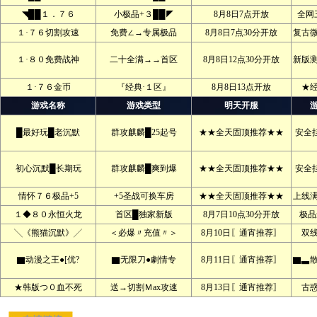
◥██１．７６
小极品+３██◤
8月8日7点开放
全网
１·７６切割攻速
免费∠→专属极品
8月8日7点30分开放
复古
１·８０免费战神
二十全满→→首区
8月8日12点30分开放
新版
１·７６金币
『经典·１区』
8月8日13点开放
★
游戏名称
游戏类型
明天开服
█最好玩█老沉默
群攻麒麟█25起号
★★全天固顶推荐★★
安全
初心沉默█长期玩
群攻麒麟█爽到爆
★★全天固顶推荐★★
安全
情怀７６极品+5
+5圣战可换车房
★★全天固顶推荐★★
上线
１◆８０永恒火龙
首区█独家新版
8月7日10点30分开放
极品
╲《熊猫沉默》╱
＜必爆〃充值〃＞
8月10日〖通宵推荐〗
双
▇动漫之王●[优?
▇无限刀●劇情专
8月11日〖通宵推荐〗
▇▃
★韩版つ０血不死
送→切割Ｍax攻速
8月13日〖通宵推荐〗
古