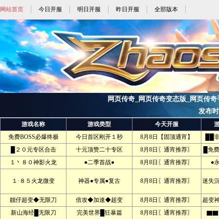
网站首页
今日开服
明日开服
昨日开服
全部版本
网页传奇_网页传奇变态版_网页传奇手机
发布时间:
游戏名称
游戏类型
今天开服
免费BOSS必爆终极
今日首区刚开１秒
8月8日【固顶通宵】
██
█２０元专区合击
十元顶赞二十专区
8月8日〖通宵推荐〗
█免
１丶８０神影火龙
●二季首战●
8月8日〖通宵推荐〗
●
１·８５火龙微变
神器●专属●复古
8月8日〖通宵推荐〗
迷失
靓仔超变◆无限刀
倍攻◆加速◆超变
8月8日〖通宵推荐〗
超变
新山海经█无限刀
完美世界█狂暴篇
8月8日〖通宵推荐〗
▇▇