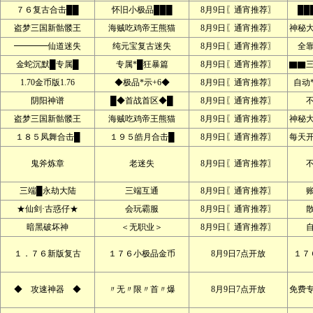
７６复古合击██
怀旧小极品███
8月9日〖通宵推荐〗
██
盗梦三国新骷髅王
海贼吃鸡帝王熊猫
8月9日〖通宵推荐〗
神秘
━━━━仙道迷失
纯元宝复古迷失
8月9日〖通宵推荐〗
全
金蛇沉默█专属█
专属*█狂暴篇
8月9日〖通宵推荐〗
▇▇
1.70金币版1.76
◆极品*示+6◆
8月9日〖通宵推荐〗
自动
阴阳神谱
█◆首战首区◆█
8月9日〖通宵推荐〗
盗梦三国新骷髅王
海贼吃鸡帝王熊猫
8月9日〖通宵推荐〗
神秘
１８５凤舞合击█
１９５皓月合击█
8月9日〖通宵推荐〗
每天
鬼斧炼章
老迷失
8月9日〖通宵推荐〗
三端█永劫大陆
三端互通
8月9日〖通宵推荐〗
★仙剑·古惑仔★
会玩霸服
8月9日〖通宵推荐〗
暗黑破坏神
＜无职业＞
8月9日〖通宵推荐〗
１．７６新版复古
１７６小极品金币
8月9日7点开放
１７
◆ 攻速神器 ◆
〃无〃限〃首〃爆
8月9日7点开放
免费