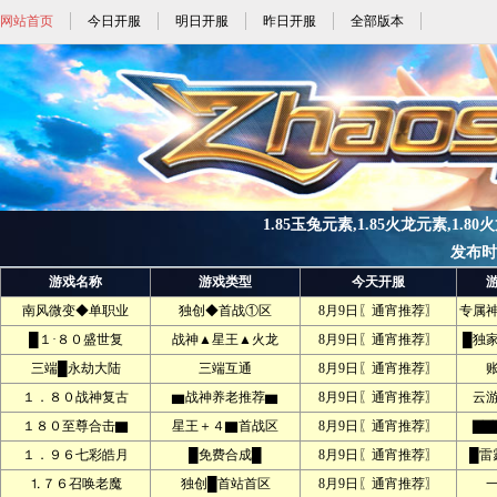
网站首页
今日开服
明日开服
昨日开服
全部版本
1.85玉兔元素,1.85火龙元素,1.80
发布时间:
游戏名称
游戏类型
今天开服
南风微变◆单职业
独创◆首战①区
8月9日〖通宵推荐〗
专属
█１·８０盛世复
战神▲星王▲火龙
8月9日〖通宵推荐〗
█独
三端█永劫大陆
三端互通
8月9日〖通宵推荐〗
１．８０战神复古
▆战神养老推荐▆
8月9日〖通宵推荐〗
云
１８０至尊合击▇
星王＋４▇首战区
8月9日〖通宵推荐〗
▇▇
１．９６七彩皓月
█免费合成█
8月9日〖通宵推荐〗
█雷
⒈７６召唤老魔
独创█首站首区
8月9日〖通宵推荐〗