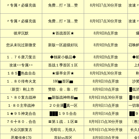
〃专属〃必爆充值
免费﹏打〃顶﹏赞
8月9日7点30分开放
攻速
〃专属〃必爆充值
免费﹏打〃顶﹏赞
8月9日7点30分开放
攻速
彼岸沉默
★首战首区★
8月9日8点开放
您从未玩过新微变
新版一区超级好玩
8月9日9点开放
召唤
１．７６唐刀复古
◆独家小极品◆
8月9日9点开放
◆
攻速++专属++
首战１季首区１区
8月9日9点开放
上
１８５█热血合击
★爆率全开★
8月9日9点30分开放
１．８０传奇火龙
180▆首区▆
8月9日10点开放
沙
〈新货〉刚上市
赞助．全．靠．打
8月9日10点开放
█低
１丶８０复古战神
▅新版战神终极▅
8月9日10点30分开放
█终
１·８０主宰战神
２０全满█真一区
8月9日13点开放
一切
１★９５神龙合击
███１９５合击
8月9日14点开放
██
７６╋８０．合击
〓第１战．１区〓
8月9日15点30分开放
〔教
大众沉默复古
无暗坑，无假人
8月9日15点30分开放
长久
恶魔传奇170
首站vs首区
8月9日19点开放
金