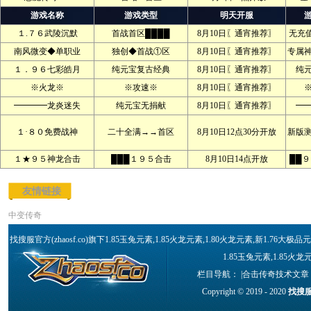
游戏名称
游戏类型
明天开服
１.７６武陵沉默
首战首区████
8月10日〖通宵推荐〗
无充
南风微变◆单职业
独创◆首战①区
8月10日〖通宵推荐〗
专属
１．９６七彩皓月
纯元宝复古经典
8月10日〖通宵推荐〗
纯
※火龙※
※攻速※
8月10日〖通宵推荐〗
━━━━龙炎迷失
纯元宝无捐献
8月10日〖通宵推荐〗
━
１·８０免费战神
二十全满→→首区
8月10日12点30分开放
新版
１★９５神龙合击
███１９５合击
8月10日14点开放
██
友情链接
中变传奇
找搜服官方(zhaosf.co)旗下1.85玉兔元素,1.85火龙元素,1.80火龙元素,新1.7
1.85玉兔元素,1.85火
栏目导航： |
合击传奇技术文章
Copyright © 2019 - 2020
找搜服官