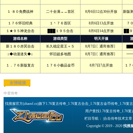
１·８０免费战神
二十全满→→首区
8月6日12点30分开放
新版
１７６怀旧经典
１丶７６首区
8月6日13点开放
７
１★９５神龙合击
███１９５合击
8月6日14点开放
██
游戏名称
游戏类型
明天开服
新１８０赤冥合击
长久稳定星王＋５
8月7日〖通宵推荐〗
▇▇
≤◆动漫迷失◆≥
怀旧超多地图
8月7日〖通宵推荐〗
━
１．７６新版复古
１７６小极品金币
8月7日7点开放
１７
友情链接
中变传奇
找搜服官方(zhaosf.co)旗下1.76复古传奇_1.76复古合击_1.76复古金币传奇_1
用户查找1.76复古传奇_1.76
栏目导航： |
合击传奇技术文章
Copyright © 2019 - 2020
找搜服官