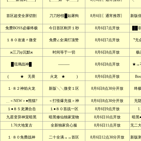
首区超变全屏切割
刀刀秒怪█如屠狗
8月6日〖通宵推荐〗
新版
免费BOSS必爆终极
今日首区刚开１秒
8月6日7点开放
██
１８０攻速〃微变
免费∠全满打顶赞
8月6日7点开放
〝无
ж三刀ψ沉默ж
时间等于一切
8月6日8点开放
极
█琉璃战神█
---------
8月6日8点开放
★→
( ★ 无畏
火龙 ★ )
8月6日8点开放
Bo
１·８２神焰火龙
新版╲╲微变１区
8月6日8点30分开放
终
﹍＜NEW＞●熊猫?
＜打怪爆充值＞神
8月6日8点30分开放
无
１●８５龙渊合击
１●８０首战一区
8月6日9点开放
1
九星变异神宠暗黑
暗黑修仙独家宠物
8月6日10点开放
暗黑
1.76大地复古
全新独家良心服
8月6日11点开放
无二
１·８０免费战神
二十全满→→首区
8月6日12点30分开放
新版