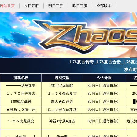
网站首页
今日开服
明日开服
昨日开服
全部版本
1.76复古传奇_1.76复古合击_1.76复
发布时间:
游戏名称
游戏类型
今天开服
━━━━龙炎迷失
纯元宝无捐献
8月6日〖通宵推荐〗
━
１．７０完美复古
１．７６金币复古
8月6日〖通宵推荐〗
2
1.80极品战神
散人★白通关
8月6日〖通宵推荐〗
█
★韩版つ０血不死
送→切割Ｍax攻速
8月6日〖通宵推荐〗
古
１·８５火龙微变
神器●专属●复古
8月6日〖通宵推荐〗
迷失
[﹍﹍新仙剑﹍﹍]
[﹍﹍第一季﹍﹍]
8月6日〖通宵推荐〗
╲ 