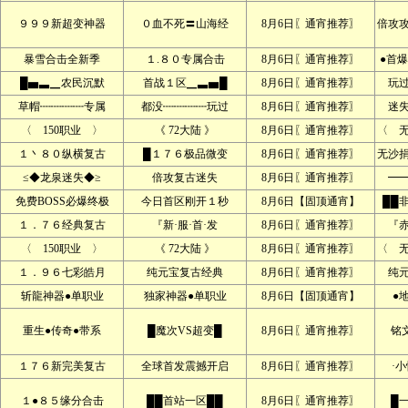
９９９新超变神器
０血不死〓山海经
8月6日〖通宵推荐〗
倍攻
暴雪合击全新季
１.８０专属合击
8月6日〖通宵推荐〗
●首爆
█▅▃▁农民沉默
首战１区▁▃▅█
8月6日〖通宵推荐〗
玩
草帽┉┉┉┉专属
都没┉┉┉┉玩过
8月6日〖通宵推荐〗
迷
〈 150职业 〉
《 72大陆 》
8月6日〖通宵推荐〗
〈 
１丶８０纵横复古
█１７６极品微变
8月6日〖通宵推荐〗
无沙
≤◆龙泉迷失◆≥
倍攻复古迷失
8月6日〖通宵推荐〗
━
免费BOSS必爆终极
今日首区刚开１秒
8月6日【固顶通宵】
██
１．７６经典复古
『新·服·首·发
8月6日〖通宵推荐〗
『赤
〈 150职业 〉
《 72大陆 》
8月6日〖通宵推荐〗
〈 
１．９６七彩皓月
纯元宝复古经典
8月6日〖通宵推荐〗
纯
斩龍神器●单职业
独家神器●单职业
8月6日【固顶通宵】
●
重生●传奇●带系
█魔次VS超变█
8月6日〖通宵推荐〗
铭文
１７６新完美复古
全球首发震撼开启
8月6日〖通宵推荐〗
·
１●８５缘分合击
██首站一区██
8月6日〖通宵推荐〗
█