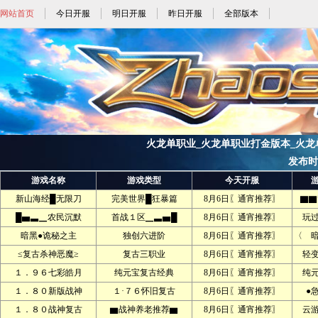
网站首页
今日开服
明日开服
昨日开服
全部版本
火龙单职业_火龙单职业打金版本_火龙单职
发布时间:
游戏名称
游戏类型
今天开服
新山海经█无限刀
完美世界█狂暴篇
8月6日〖通宵推荐〗
▇▇
█▅▃▁农民沉默
首战１区▁▃▅█
8月6日〖通宵推荐〗
玩
暗黑●诡秘之主
独创六进阶
8月6日〖通宵推荐〗
〈 
≤复古杀神恶魔≥
复古三职业
8月6日〖通宵推荐〗
轻
１．９６七彩皓月
纯元宝复古经典
8月6日〖通宵推荐〗
纯
１．８０新版战神
１·７６怀旧复古
8月6日〖通宵推荐〗
●
１．８０战神复古
▆战神养老推荐▆
8月6日〖通宵推荐〗
云