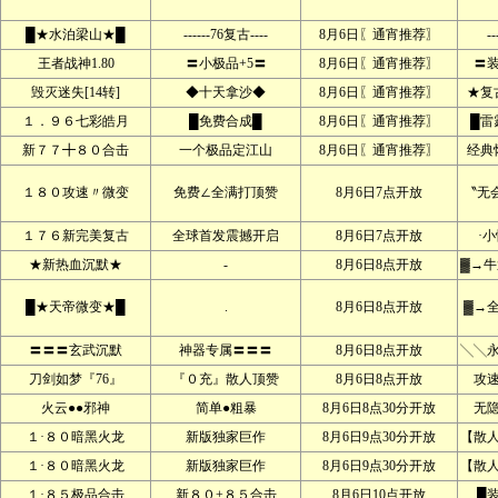
█★水泊梁山★█
------76复古----
8月6日〖通宵推荐〗
--
王者战神1.80
〓小极品+5〓
8月6日〖通宵推荐〗
〓
毁灭迷失[14转]
◆十天拿沙◆
8月6日〖通宵推荐〗
★复
１．９６七彩皓月
█免费合成█
8月6日〖通宵推荐〗
█雷
新７７╋８０合击
一个极品定江山
8月6日〖通宵推荐〗
经典
１８０攻速〃微变
免费∠全满打顶赞
8月6日7点开放
〝无
１７６新完美复古
全球首发震撼开启
8月6日7点开放
·
★新热血沉默★
-
8月6日8点开放
▓→牛
█★天帝微变★█
.
8月6日8点开放
▓→
〓〓〓玄武沉默
神器专属〓〓〓
8月6日8点开放
╲╲
刀剑如梦『76』
『０充』散人顶赞
8月6日8点开放
攻
火云●●邪神
简单●粗暴
8月6日8点30分开放
无
１·８０暗黑火龙
新版独家巨作
8月6日9点30分开放
【散
１·８０暗黑火龙
新版独家巨作
8月6日9点30分开放
【散
１·８５极品合击
新８０+８５合击
8月6日10点开放
█