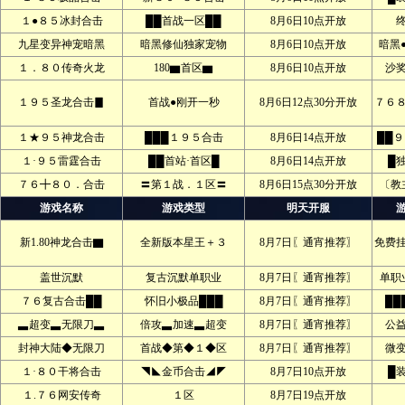
１●８５冰封合击
██首战一区██
8月6日10点开放
九星变异神宠暗黑
暗黑修仙独家宠物
8月6日10点开放
暗黑
１．８０传奇火龙
180▆首区▆
8月6日10点开放
沙
１９５圣龙合击▊
首战●刚开一秒
8月6日12点30分开放
７６
１★９５神龙合击
███１９５合击
8月6日14点开放
██
１·９５雷霆合击
██首站·首区█
8月6日14点开放
█
７６╋８０．合击
〓第１战．１区〓
8月6日15点30分开放
〔教
游戏名称
游戏类型
明天开服
新1.80神龙合击▇
全新版本星王＋３
8月7日〖通宵推荐〗
免费
盖世沉默
复古沉默单职业
8月7日〖通宵推荐〗
单职
７６复古合击██
怀旧小极品███
8月7日〖通宵推荐〗
██
▃超变▃无限刀▃
倍攻▃加速▃超变
8月7日〖通宵推荐〗
公
封神大陆◆无限刀
首战◆第◆１◆区
8月7日〖通宵推荐〗
微
１·８０干将合击
◥◣金币合击◢◤
8月7日10点开放
█
１.７６网安传奇
１区
8月7日19点开放