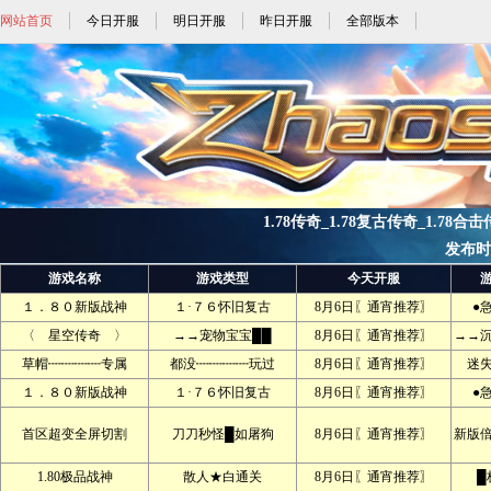
网站首页
今日开服
明日开服
昨日开服
全部版本
1.78传奇_1.78复古传奇_1.78合击
发布时间:
游戏名称
游戏类型
今天开服
１．８０新版战神
１·７６怀旧复古
8月6日〖通宵推荐〗
●
〈 星空传奇 〉
→→宠物宝宝██
8月6日〖通宵推荐〗
→→
草帽┉┉┉┉专属
都没┉┉┉┉玩过
8月6日〖通宵推荐〗
迷
１．８０新版战神
１·７６怀旧复古
8月6日〖通宵推荐〗
●
首区超变全屏切割
刀刀秒怪█如屠狗
8月6日〖通宵推荐〗
新版
1.80极品战神
散人★白通关
8月6日〖通宵推荐〗
█