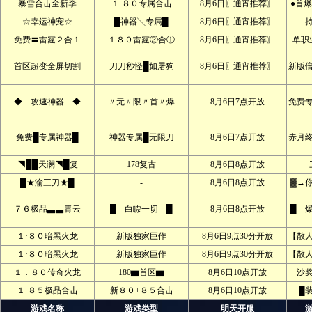
暴雪合击全新季
１.８０专属合击
8月6日〖通宵推荐〗
●首爆
☆幸运神宠☆
█神器╲专属█
8月6日〖通宵推荐〗
免费〓雷霆２合１
１８０雷霆②合①
8月6日〖通宵推荐〗
单职
首区超变全屏切割
刀刀秒怪█如屠狗
8月6日〖通宵推荐〗
新版
◆ 攻速神器 ◆
〃无〃限〃首〃爆
8月6日7点开放
免费
免费█专属神器█
神器专属█无限刀
8月6日7点开放
赤月
◥██天澜◥█复
178复古
8月6日8点开放
█★渝三刀★█
-
8月6日8点开放
▓→
７６极品▃▃青云
█ 白瞟一切 █
8月6日8点开放
█ 
１·８０暗黑火龙
新版独家巨作
8月6日9点30分开放
【散
１·８０暗黑火龙
新版独家巨作
8月6日9点30分开放
【散
１．８０传奇火龙
180▆首区▆
8月6日10点开放
沙
１·８５极品合击
新８０+８５合击
8月6日10点开放
█
游戏名称
游戏类型
明天开服