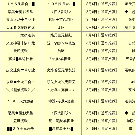
１８５凤舞合击█
１９５皓月合击█
8月6日〖通宵推荐〗
每天
暗黑◆魔影天幽
＜四大副职＞
8月6日〖通宵推荐〗
◆ 
青山火龙╋单职业
独家╋首战首区
8月6日〖通宵推荐〗
微
１▲９５刺影神龙
１区
8月6日〖通宵推荐〗
融合
━━━━龙炎迷失
纯元宝无捐献
8月6日〖通宵推荐〗
━
火龙神君╋满10元
送→切割Ｍax攻速
8月6日〖通宵推荐〗
古
天逆沉默
首区
8月6日〖通宵推荐〗
辉煌█幸运神器
『专属·单职业』
8月6日〖通宵推荐〗
三天
超变迷失〓单职业
火爆首区无限复活
8月6日〖通宵推荐〗
召唤
攻速〓火龙二合一
领先火龙╲无限刀
8月6日〖通宵推荐〗
●
╲《熊猫沉默》╱
＜必爆〃充值〃＞
8月6日〖通宵推荐〗
双
１·８５火龙微变
神器●专属●复古
8月6日〖通宵推荐〗
迷失
暗黑◆魔影天幽
＜四大副职＞
8月6日〖通宵推荐〗
◆ 
盖世沉默
复古沉默单职业
8月6日〖通宵推荐〗
单职
██８０十元合击
█高爆星王+3█
8月6日〖通宵推荐〗
10