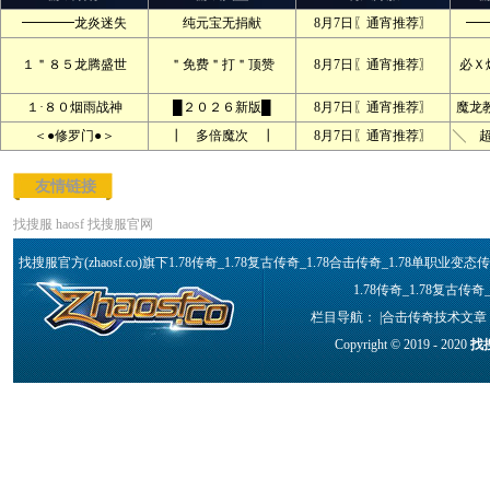
━━━━龙炎迷失
纯元宝无捐献
8月7日〖通宵推荐〗
━
１＂８５龙腾盛世
＂免费＂打＂顶赞
8月7日〖通宵推荐〗
必Ｘ
１·８０烟雨战神
█２０２６新版█
8月7日〖通宵推荐〗
魔龙
＜●修罗门●＞
┃ 多倍魔次 ┃
8月7日〖通宵推荐〗
╲ 
友情链接
找搜服
haosf
找搜服官网
找搜服官方(zhaosf.co)旗下1.78传奇_1.78复古传奇_1.78合击传奇_1.78单
1.78传奇_1.78复古传
栏目导航： |
合击传奇技术文章
Copyright © 2019 - 2020
找搜