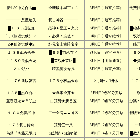
新1.80神龙合击▇
全新版本星王＋３
8月6日〖通宵推荐〗
免费
━━━━恶魔迷失
复古神器━━━━
8月6日〖通宵推荐〗
█１·８０盛世复
战神▲星王▲火龙
8月6日〖通宵推荐〗
█独
╲《熊猫沉默》╱
＜必爆〃充值〃＞
8月6日〖通宵推荐〗
双
≤◆仙剑沉默◆≥
纯元宝上古阵宝宝
8月6日〖通宵推荐〗
纯
１·８５战火合击
█８５█首站首区
8月6日〖通宵推荐〗
８
１丶８０决战火龙
█首战★首区█
8月6日【固顶通宵】
◆
２４·职业
暗黑魔次专属
8月6日〖通宵推荐〗
上
１．７６新版复古
１７６小极品金币
8月6日7点开放
１７
１８５█热血合击
★爆率全开★
8月6日9点30分开放
至尊游龙★单职业
白顶赞★新首区
8月6日10点30分开放
沙奖
１·８０免费战神
二十全满→→首区
8月6日12点30分开放
新版
１７６复古传奇
顶赞三十八
8月6日12点30分开放
一
高爆〞奇遇无限刀
送沙捐▲送满*馈
8月6日14点30分开放
█散