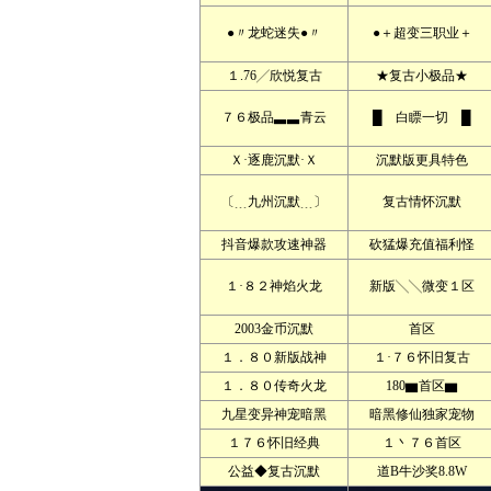
●〃龙蛇迷失●〃
●＋超变三职业＋
１.76╱欣悦复古
★复古小极品★
７６极品▃▃青云
█ 白瞟一切 █
Ｘ·逐鹿沉默·Ｘ
沉默版更具特色
〔﹍九州沉默﹍〕
复古情怀沉默
抖音爆款攻速神器
砍猛爆充值福利怪
１·８２神焰火龙
新版╲╲微变１区
2003金币沉默
首区
１．８０新版战神
１·７６怀旧复古
１．８０传奇火龙
180▆首区▆
九星变异神宠暗黑
暗黑修仙独家宠物
１７６怀旧经典
１丶７６首区
公益◆复古沉默
道B牛沙奖8.8W