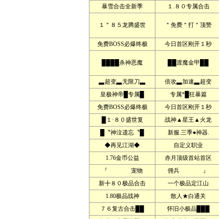
暴雪合击全新季
１.８０专属合击
１＂８５龙腾盛世
＂免费＂打＂顶赞
免费BOSS必爆终极
今日首区刚开１秒
████杀神恶魔
██渡魔金甲██
▃超变▃无限刀▃
倍攻▃加速▃超变
皇极神帝█专属█
专属*█狂暴篇
免费BOSS必爆终极
今日首区刚开１秒
█１·８０盛世复
战神▲星王▲火龙
█〝神泣遗忘〝█
新服.三季●神器.
◆再见江湖◆
自定义职业
1.76金币公益
赤月顶级首站首区
『 宠物
佣兵 』
新╋８０极品合击
一个极品定江山
1.80极品战神
散人★白通关
７６复古合击██
怀旧小极品███