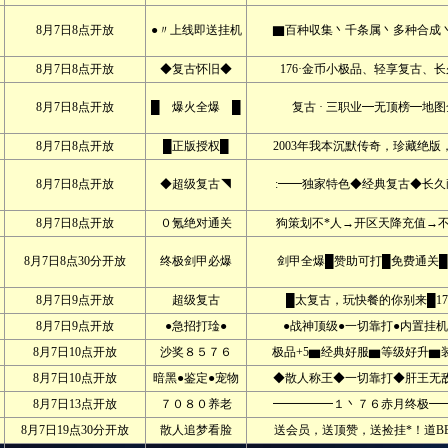
8月7日8点开放
●〃上线即送挂机
▇百种収集丶千条属丶多种合成丶
8月7日8点开放
◆复古怀旧◆
176·金币小极品、轻享复古、长
8月7日8点开放
█ 爆火全爆 █
复古 · 三职业━无顶榜━地图
8月7日8点开放
█正版授权█
2003年我本沉默传奇，珍藏绝版
8月7日8点开放
◆超级复古◥
:━━独家特色◆经典复古◆长久
8月7日8点开放
０氪绝对通关
狗策划不*人→开区天降充值→不
8月7日8点30分开放
终极剑甲必爆
剑甲全爆█赞助可打█免费通关█
8月7日9点开放
超级复古
█太复古，玩快餐的你别来█170-
8月7日9点开放
●急招打琻●
●战神顶级●一切靠打●内置挂机
8月7日10点开放
沙奖８５７６
极品+5▆经典好服▆等级好升▆
8月7日10点开放
暗黑●鉴定●宠物
◆散人称王◆一切靠打◆肝王无敌
8月7日13点开放
７０８０养老
━━━━━１丶７６赤月终极━━
8月7日19点30分开放
散人追梦看脸
送会员，送顶赞，送捡挂*！道B