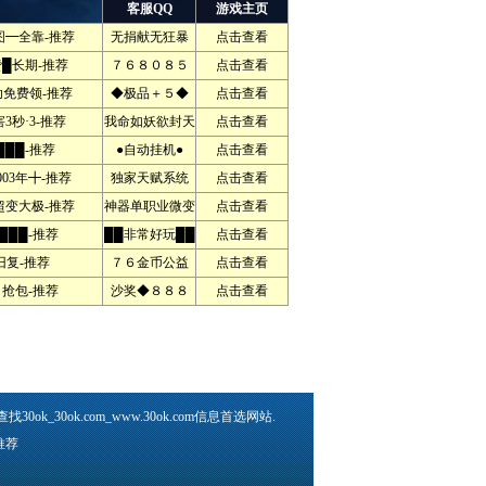
客服QQ
游戏主页
━全靠-推荐
无捐献无狂暴
点击查看
█长期-推荐
７６８０８５
点击查看
免费领-推荐
◆极品＋５◆
点击查看
3秒·3-推荐
我命如妖欲封天
点击查看
███-推荐
●自动挂机●
点击查看
03年╋-推荐
独家天赋系统
点击查看
变大极-推荐
神器单职业微变
点击查看
███-推荐
██非常好玩██
点击查看
旧复-推荐
７６金币公益
点击查看
抢包-推荐
沙奖◆８８８
点击查看
找30ok_30ok.com_www.30ok.com信息首选网站.
推荐