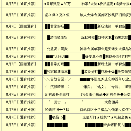
8月7日〖通宵推荐〗
●首爆奖励▲30万
独家5大陆●极品鉴定●追梦专属●
8月7日〖通宵推荐〗
必Ｘ爆Ｘ充Ｘ值
散人火爆专属首区沙奖怀旧蚂蚁赞
8月7日【固顶通宵】
██非常好玩██
█████新玩法第一单职业██
8月7日〖通宵推荐〗
█爱情吸血斩
沉默神器█战神火龙█酒鬼忘忧█
8月7日〖通宵推荐〗
公益复古沉默
神器专属单职业超变迷失大极品冰雪
8月7日〖通宵推荐〗
▇▇*无限刀▇
█好专属不多█貌似外面都*材料
8月7日【固顶通宵】
██非常好玩██
█████新玩法第一单职业██
8月7日〖通宵推荐〗
█独家最新版本█
█装备好打█终极全爆█免费顶赞
8月7日〖通宵推荐〗
╲╲首战首区╱╱
▇▇▇怀旧鬼斧遗忘神器单职业三
8月7日〖通宵推荐〗
〈 沉默暗黑 〉
「佣兵」「铭文」「专属」「暗黑
8月7日〖通宵推荐〗
所有装备全靠打
７6金币小极品◆所有全免◆公益
8月7日〖通宵推荐〗
『 复古 』
『 大唐佣兵 
8月7日〖通宵推荐〗
经典怀旧╋７版
首站首区╊７极品＼低消＼保值＼
8月7日〖通宵推荐〗
█极品+5█
充值可打▲挂机**▲礼包全免▲
8月7日〖通宵推荐〗
████████
███████经典怀旧复古██