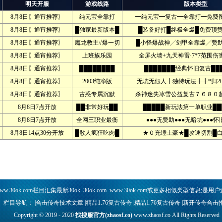
明天开服
游戏线路
版本类型
8月8日〖通宵推荐〗
纯元宝全靠打
━纯元宝━复古━全靠打━免费图
8月8日〖通宵推荐〗
█独家最新版本█
█装备好打█终极全爆█免费顶赞
8月8日〖通宵推荐〗
魔龙教主√爆一切
█小怪爆战神╱剑甲全靠爆╱赞助
8月8日〖通宵推荐〗
上班族乐园
全屏火墙+九天神雷·7*7范围伤害
8月8日〖通宵推荐〗
████████
███████经典怀旧复古██
8月8日〖通宵推荐〗
2003纯净版
无坑无假人╋独特玩法╋╋*归20
8月8日〖通宵推荐〗
古惑专属沉默
杀神迷失冰雪公益复古７６８０超
8月8日7点开放
██非常好玩██
█████新玩法第一单职业██
8月8日7点开放
全网三职业最衡
●●●无赞助●●●无暗坑●●●怀
8月8日14点30分开放
█散人疯狂吃肉█
★０充锤土豪★█攻速切割█白
m_www.30ok.com栏目汇集最新30ok_30ok.com_www.30ok.com或更多相似类型信息;是用户查
栏目导航： |
合击传奇技术文章
|
精品1.76复古传奇
|
精品1.76复古传奇
|
新开传奇合击
Copyright © 2019 - 2020
找搜服官方(zhaosf.co)
www.zhaosf.co
All Rights Reserved