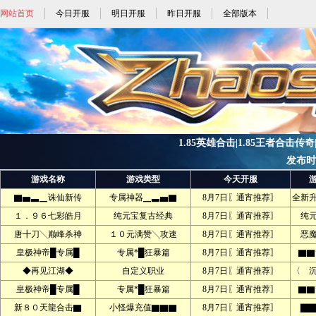
网站首页
今日开服
明日开服
昨日开服
全部版本
1.85英雄合击|1.85王者合击传奇|1
发布时间:
游戏名称
游戏类型
今天开服
▇▅▃▁诛仙新传
专属神器▁▃▅▇
8月7日〖通宵推荐〗
全新
１．９６七彩皓月
纯元宝复古经典
8月7日〖通宵推荐〗
纯
唐╋刀╲巅峰杀神
１０元满赞╲攻速
8月7日〖通宵推荐〗
恶
皇极神帝█专属█
专属*█狂暴篇
8月7日〖通宵推荐〗
▇▇
◆再见江湖◆
自定义职业
8月7日〖通宵推荐〗
〈 
皇极神帝█专属█
专属*█狂暴篇
8月7日〖通宵推荐〗
▇▇
新８０天龍合击▇
小怪爆充值▇▇▇
8月7日〖通宵推荐〗
▇▇