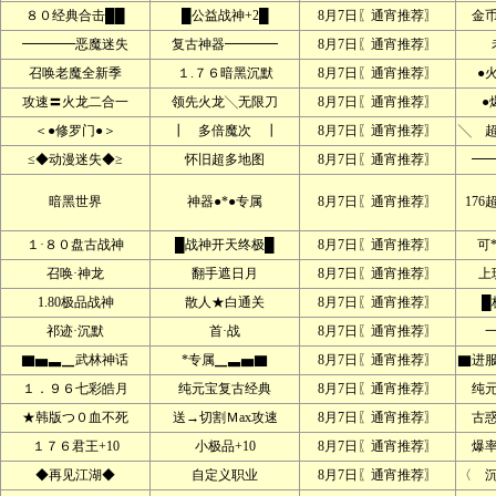
８０经典合击██
█公益战神+2█
8月7日〖通宵推荐〗
金
━━━━恶魔迷失
复古神器━━━━
8月7日〖通宵推荐〗
召唤老魔全新季
１.７６暗黑沉默
8月7日〖通宵推荐〗
●
攻速〓火龙二合一
领先火龙╲无限刀
8月7日〖通宵推荐〗
●
＜●修罗门●＞
┃ 多倍魔次 ┃
8月7日〖通宵推荐〗
╲ 
≤◆动漫迷失◆≥
怀旧超多地图
8月7日〖通宵推荐〗
━
暗黑世界
神器●*●专属
8月7日〖通宵推荐〗
176
１·８０盘古战神
█战神开天终极█
8月7日〖通宵推荐〗
可
召唤·神龙
翻手遮日月
8月7日〖通宵推荐〗
上
1.80极品战神
散人★白通关
8月7日〖通宵推荐〗
█
祁迹·沉默
首·战
8月7日〖通宵推荐〗
▇▅▃▁武林神话
*专属▁▃▅▇
8月7日〖通宵推荐〗
▇进服
１．９６七彩皓月
纯元宝复古经典
8月7日〖通宵推荐〗
纯
★韩版つ０血不死
送→切割Ｍax攻速
8月7日〖通宵推荐〗
古
１７６君王+10
小极品+10
8月7日〖通宵推荐〗
爆
◆再见江湖◆
自定义职业
8月7日〖通宵推荐〗
〈 