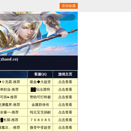
添加收藏
osf.co)
客服QQ
游戏主页
０充霸-推荐
吸血◆大超变
点击查看
单职业-推荐
██玩法透明
点击查看
可得●-推荐
赞助可打终极
点击查看
渊魔界-推荐
金庸群侠传
点击查看
全爆━-推荐
纯元宝无捐献
点击查看
█长期-推荐
７６８０８５
点击查看
魔次」-推荐
微变中变超变
点击查看