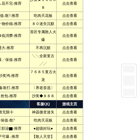
花不完-推荐
点击查看
８
值-散?-推荐
吃肉天花板
点击查看
物价稳-推荐
８０迷失沉默
点击查看
首区专属散人火
低消费-推荐
点击查看
爆
盛大-推荐
不再沉默
点击查看
╲╲全新复古
╱保值-推荐
点击查看
╱╱
７６８５复古火
沙奖鸿-推荐
点击查看
龙
备靠打-推荐
〔养老首选〕
点击查看
抢包-推荐
沙奖◆８８８
点击查看
客服QQ
游戏主页
情无限╋
神器微变迷失
点击查看
保值-散?
吃肉天花板
点击查看
职业▇-推荐
●超级好玩●
点击查看
甲可爆.-推荐
【散人天堂】
点击查看