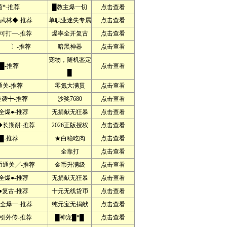
*-推荐
█教主爆一切
点击查看
武林◆-推荐
单职业迷失专属
点击查看
可打━-推荐
爆率全开复古
点击查看
 〕-推荐
暗黑神器
点击查看
宠物，随机鉴定
█-推荐
点击查看
█
关-推荐
零氪大满贯
点击查看
袭╋-推荐
沙奖7680
点击查看
全爆●-推荐
无捐献无狂暴
点击查看
长期耐-推荐
2026正版授权
点击查看
█-推荐
★白稳吃肉
点击查看
全靠打
点击查看
通关╱-推荐
金币升满级
点击查看
全爆●-推荐
无捐献无狂暴
点击查看
●复古-推荐
十元无线货币
点击查看
全爆━-推荐
纯元宝无捐献
点击查看
引外传-推荐
█神宠█*█
点击查看