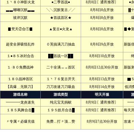
１丶８０神影火龙
●二季首战●
8月8日〖通宵推荐〗
●
▃▃嘟嘟沉默▃▃
╲╲沉默复古╱╱
8月8日8点开放
▓
彼岸沉默
★首战首区★
8月8日8点开放
▊梵天②合①▊
▲复古●火龙▲
8月8日8点开放
▊◆
超变全屏吸怪乱炸
０茺搞满刀刀抽血
8月8日9点开放
新版
１●８５冰封合击
██首战一区██
8月8日10点开放
１·８０免费战神
二十全满→→首区
8月8日12点30分开放
新版
１８０战神首区
１丶７６复古开天
8月8日13点开放
▇
【高爆﹍无限刀】
刀刀攻速刀刀吸血
8月8日14点开放
低消
游戏名称
游戏类型
明天开服
━━━━龙炎迷失
纯元宝无捐献
8月9日〖通宵推荐〗
━
１８５凤舞合击█
１９５皓月合击█
8月9日〖通宵推荐〗
每天
〃专属〃必爆充值
免费﹏打〃顶﹏赞
8月9日7点30分开放
攻速