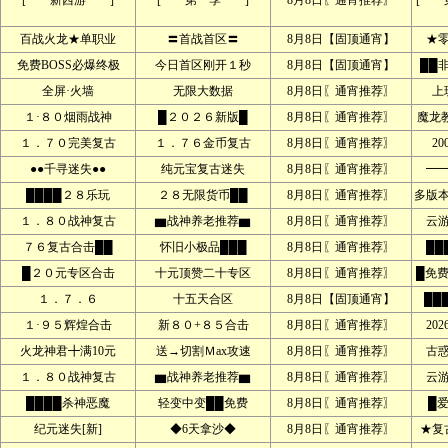
[ 新西游 ]
[ 第一季 ]
8月8日〖通宵推荐〗
[ 
百战火龙★单职业
〓首战首区〓
8月8日【固顶通宵】
★
免费BOSS必爆终极
今日首区刚开１秒
8月8日【固顶通宵】
██
全屏·火墙
无限大数据
8月8日〖通宵推荐〗
上
１·８０烟雨战神
█２０２６新版█
8月8日〖通宵推荐〗
魔龙
１．７０完美复古
１．７６金币复古
8月8日〖通宵推荐〗
2
●●千寻迷失●●
纯元宝复古迷失
8月8日〖通宵推荐〗
━
████２８乐玩
２８无限货币██
8月8日〖通宵推荐〗
多版本
１．８０战神复古
▆战神养老推荐▆
8月8日〖通宵推荐〗
云
７６复古合击██
怀旧小极品███
8月8日〖通宵推荐〗
██
█２０元专区合击
十元顶赞二十专区
8月8日〖通宵推荐〗
█免
１．７．６
十五天合区
8月8日【固顶通宵】
██
１·９５辉煌合击
新８０+８５合击
8月8日〖通宵推荐〗
20
火龙神君╋满10元
送→切割Ｍax攻速
8月8日〖通宵推荐〗
古
１．８０战神复古
▆战神养老推荐▆
8月8日〖通宵推荐〗
云
████杀神恶魔
轻变中变██免费
8月8日〖通宵推荐〗
█
纪元迷失[新]
◆6天拿沙◆
8月8日〖通宵推荐〗
★复