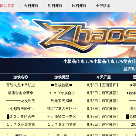
网站首页
今日开服
明日开服
昨日开服
全部版本
小极品传奇,1.76小极品传奇,1.76复古传
发布时间:
游戏名称
游戏类型
今天开服
百战火龙★单职业
〓首战首区〓
8月8日【固顶通宵】
★
暴雪合击全新季
１.８０专属合击
8月8日〖通宵推荐〗
●首爆
━━━━龙炎迷失
纯元宝无捐献
8月8日〖通宵推荐〗
━
≤七彩毁灭轻变≥
纯元宝复古三职业
8月8日〖通宵推荐〗
纯
█２０元专区合击
十元顶赞二十专区
8月8日〖通宵推荐〗
█免
１．７０完美复古
１．７６金币复古
8月8日〖通宵推荐〗
2